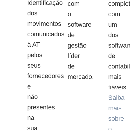
Identificação
com
comple
dos
o
com
movimentos
software
um
comunicados
de
dos
à AT
gestão
softwar
pelos
líder
de
seus
de
contabi
fornecedores
mercado.
mais
e
fiáveis.
não
Saiba
presentes
mais
na
sobre
sua
o