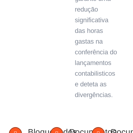
redução
significativa
das horas
gastas na
conferência do
lançamentos
contabilisticos
e deteta as
divergências.
Bloqueio dos
Documentos
Docu