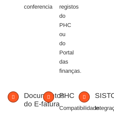
conferencia
registos
do
PHC
ou
do
Portal
das
finanças.
Documentos
PHC
SIST
do E-fatura
Compatibilidade
Integra