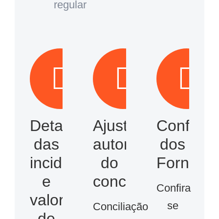
regular
Detalhe
Ajustes
Conferên
das
automáticos
dos
incidências
do
Fornece
e
conciliador
Confira
valores
se
Conciliação
de