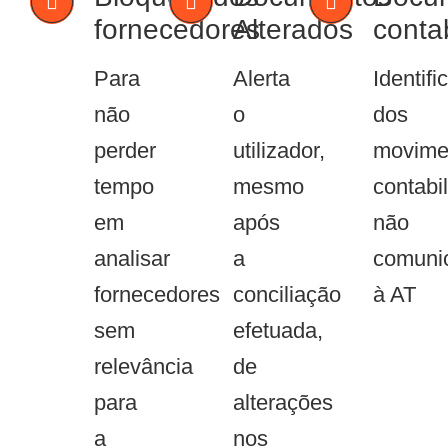
fornecedores
Alterados
contab
Para
Alerta
Identifi
não
o
dos
perder
utilizador,
movime
tempo
mesmo
contabil
em
após
não
analisar
a
comuni
fornecedores
conciliação
à AT
sem
efetuada,
relevância
de
para
alterações
a
nos